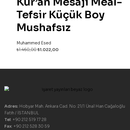
Kur’an Mesajı Meal-
Tefsir Küçük Boy
Mushafsız
Muhammed Esed
₺
1.460,00
₺
1.022,00
Adres:
Hobyar Mah. Ankara Cad. No: 21/1 Ünal Han Cağaloğlu
Fatih / İSTANBUL
Tel
: +90 212 519 17 28
Fax
: +90 212 528 30 59