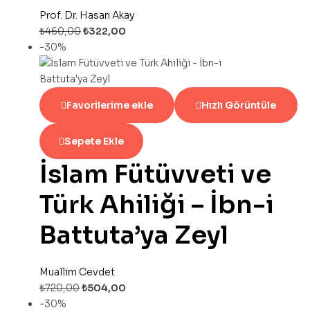
Prof. Dr. Hasan Akay
₺
460,00
₺
322,00
-30%
Favorilerime ekle
Hızlı Görüntüle
Sepete Ekle
İslam Fütüvveti ve
Türk Ahiliği – İbn-i
Battuta’ya Zeyl
Muallim Cevdet
₺
720,00
₺
504,00
-30%