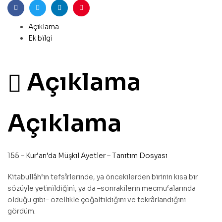
Facebook
Twitter
Linkedin
Pinterest
Açıklama
Ek bilgi
Açıklama
Açıklama
155 – Kur’an’da Müşkil Ayetler – Tanıtım Dosyası
Kitabull
â
h
‘
ın tefsîrlerinde,
ya öncekilerden birinin kısa bir
sözüyle
yetinildiğini, ya da –sonrakilerin mecmu‘alarında
olduğu gibi– özellikle çoğaltıldığını ve
tekrârlandığını
gördüm.