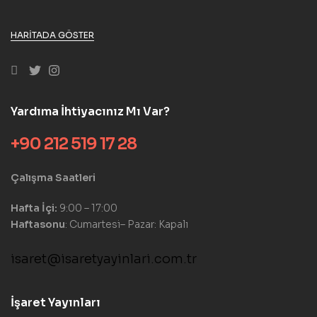
HARITADA GÖSTER
Yardıma İhtiyacınız Mı Var?
+90 212 519 17 28
Çalışma Saatleri
Hafta İçi:
9:00 – 17:00
Haftasonu
: Cumartesi– Pazar: Kapalı
isaret@isaretyayinlari.com.tr
İşaret Yayınları