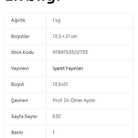
Ağırlık
1 kg
Boyutlar
13,5 × 21 cm
Stok Kodu
9789753502733
Yayınevi
İşaret Yayınları
Boyut
13.5×21
Çeviren
Prof. Dr. Ömer Aydın
Sayfa Sayısı
632
Baskı
1