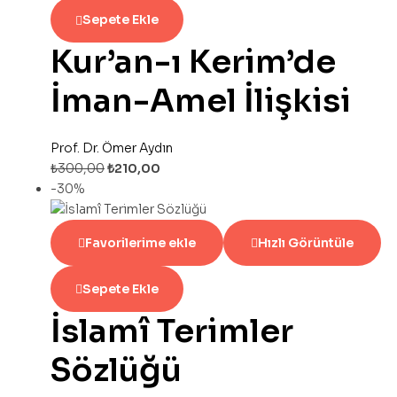
Sepete Ekle
Kur’an-ı Kerim’de
İman-Amel İlişkisi
Prof. Dr. Ömer Aydın
₺
300,00
₺
210,00
-30%
Favorilerime ekle
Hızlı Görüntüle
Sepete Ekle
İslamî Terimler
Sözlüğü