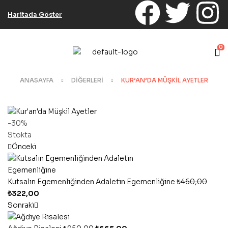
Haritada Göster
0
ANASAYFA
DIĞERLERI
KUR’AN’DA MÜŞKIL AYETLER
-30%
Stokta
Önceki
Kutsalın Egemenliğinden Adaletin Egemenliğine
₺
460,00
₺
322,00
Sonraki