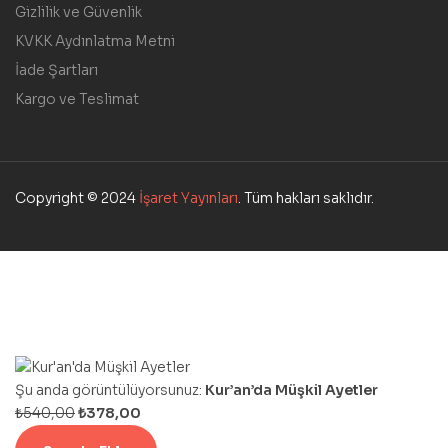
Gizlilik ve Güvenlik
KVKK Aydınlatma Metni
İade Şartları
Kargo ve Teslimat
Copyright © 2024
İşaret Yayınları
. Tüm hakları saklıdır.
Şu anda görüntülüyorsunuz:
Kur’an’da Müşkil Ayetler
₺
540,00
₺
378,00