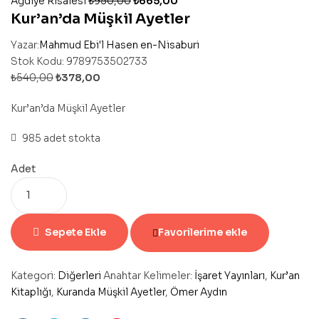
Ağdiye Risalesi
₺
950,00
₺
665,00
Kur’an’da Müşkil Ayetler
Yazar:
Mahmud Ebi'l Hasen en-Nisaburi
Stok Kodu:
9789753502733
₺
540,00
₺
378,00
Kur’an’da Müşkil Ayetler
985 adet stokta
Adet
Sepete Ekle
Favorilerime ekle
Kategori:
Diğerleri
Anahtar Kelimeler:
İşaret Yayınları
,
Kur’an
Kitaplığı
,
Kuranda Müşkil Ayetler
,
Ömer Aydın