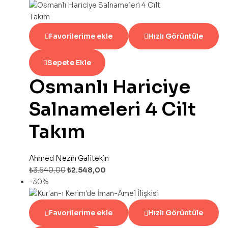
Favorilerime ekle
Hızlı Görüntüle
Sepete Ekle
Osmanlı Hariciye
Salnameleri 4 Cilt
Takım
Ahmed Nezih Galitekin
₺
3.640,00
₺
2.548,00
-30%
Favorilerime ekle
Hızlı Görüntüle