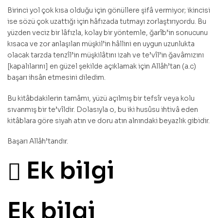
Birinci yol çok kısa olduğu için gönüllere şifâ vermiyor; ikincisi
ise sözü çok uzattığı için hâfızada tutmayı zorlaştırıyordu. Bu
yüzden veciz bir lâfızla, kolay bir yöntemle, ğarîb’in sonucunu
kısaca ve zor anlaşılan müşkil’in hâllini en uygun uzunlukta
olacak tarzda tenzîl’in müşkilâtını izah ve te’vîl’in ğavâmızını
[kapalılarını] en güzel şekilde açıklamak için Allâh’tan (a.c)
başarı ihsân etmesini diledim.
Bu kitâbdakilerin tamâmı, yüzü açılmış bir tefsîr veya kolu
sıvanmış bir te’vîldir. Dolasıyla o, bu iki husûsu ihtivâ eden
kitâblara göre siyah atın ve doru atın alnındaki beyazlık gibidir.
Başarı Allâh’tandır.
Ek bilgi
Ek bilgi