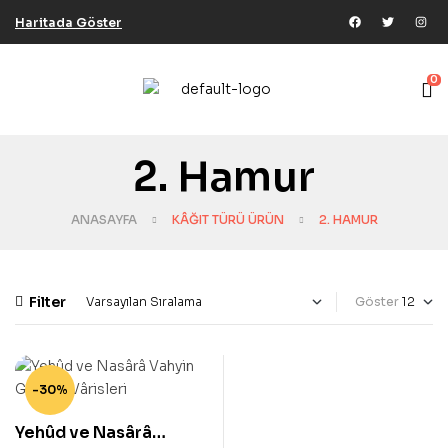
Haritada Göster
0
2. Hamur
ANASAYFA
KÂĞIT TÜRÜ ÜRÜN
2. HAMUR
Filter
Göster
-30%
Yehûd ve Nasârâ