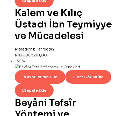
Sepete Ekle
Kalem ve Kılıç
Üstadı İbn Teymiyye
ve Mücadelesi
Rızaeddin b.Fahreddin
₺
300,00
₺
210,00
-30%
Favorilerime ekle
Hızlı Görüntüle
Sepete Ekle
Beyâni Tefsîr
Yöntemi ve