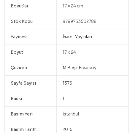
Boyutlar
17 × 24 cm
Stok Kodu
9789753502788
Yayınevi
İşaret Yayınları
Boyut
17 x 24
Çeviren
M.Beşir Eryarsoy
Sayfa Sayısı
1376
Baskı
1
Basım Yeri
İstanbul
Basım Tarihi
2015