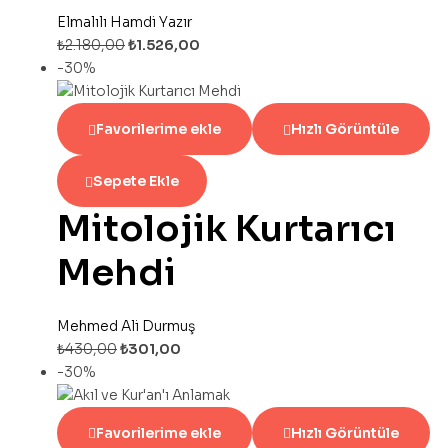
Elmalılı Hamdi Yazır
₺
2.180,00
₺
1.526,00
-30%
Favorilerime ekle
Hızlı Görüntüle
Sepete Ekle
Mitolojik Kurtarıcı
Mehdi
Mehmed Ali Durmuş
₺
430,00
₺
301,00
-30%
Favorilerime ekle
Hızlı Görüntüle