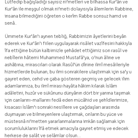
Lütfedip bağışladığı sayısız ni’metleri ve bilhassa Kur’ân ve
Kur’ân ile meşgul olmak ni’meti dolayısıyla âlemlerin Rabbine,
insana bilmediğini öğreten o kerîm Rabbe sonsuz hamd ve
senâ..
Ümmete Kur’ân’ı aynen tebliğ, Rabbimizin âyetlerini beyân
ederek ve Kur’ân’ı fiilen uygulayarak risâlet vazîfesini hakkıyla
îfa ettiğine bütün kalbimizle şehâdet ettiğimiz son rasûl ve
nebîlerin hâtemi Muhammed Mustafâ’ya, o’nun âline ve
ashâbına, mirascıları olarak Rasûl’ün dînine ilmî mesâileriyle
hizmetlerde bulunan, bu ilmi sonrakilere ulaştırmak için sa’y u
gayret eden, cehd ve çaba gösteren geçmiş ve gelecek ilim
adamlarımıza, bu ilmî mirası hayâta hâkim kılarak İslâm
adâletini, huzûr ve sükûnunu dünyânın dört bir yanına taşımak
için canlarını-mallarını fedâ eden mücâhid ve şehîdlerimize,
kısacası İslâm’ı sonraki nesillere ve çağdaşları arasında
duymayan ve bilmeyenlere ulaştırmak, onların bu yüce ve
müstesnâ ni’metten yararlanmalarına imkân sağlamak için
sorumluluklarını îfâ etmek amacıyla gayret etmiş ve edecek
herkese de salât ve selâmlar olsun…