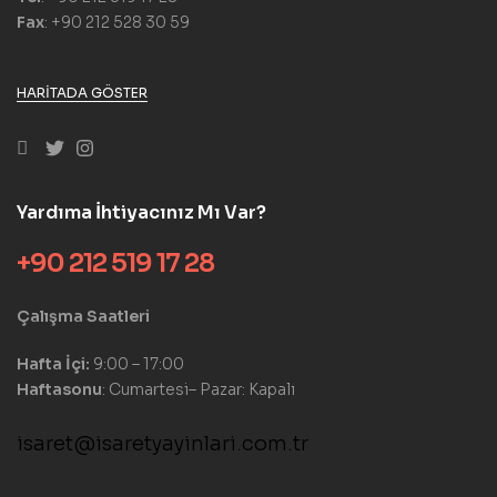
Fax
: +90 212 528 30 59
HARITADA GÖSTER
Yardıma İhtiyacınız Mı Var?
+90 212 519 17 28
Çalışma Saatleri
Hafta İçi:
9:00 – 17:00
Haftasonu
: Cumartesi– Pazar: Kapalı
isaret@isaretyayinlari.com.tr