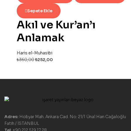
Sepete Ekle
Akıl ve Kur’an’ı
Anlamak
Haris el-Muhasibi
₺
360,00
₺
252,00
Adres:
Hobyar Mah. Ankara Cad. No: 21/1 Ünal Han Cağaloğlu
Fatih / İSTANBUL
Tel
: +90 212 519 17 28