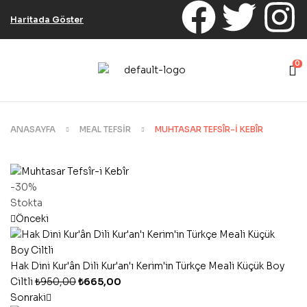
Haritada Göster
0
ANASAYFA
MEAL TEFSIR
MUHTASAR TEFSÎR-I KEBÎR
-30%
Stokta
Önceki
Hak Dini Kur'ân Dili Kur'an'ı Kerim'in Türkçe Meali Küçük Boy
Ciltli
₺
950,00
₺
665,00
Sonraki