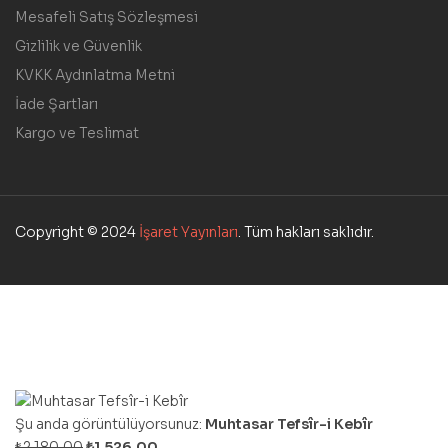
Mesafeli Satış Sözleşmesi
Gizlilik ve Güvenlik
KVKK Aydınlatma Metni
İade Şartları
Kargo ve Teslimat
Copyright © 2024
İşaret Yayınları
. Tüm hakları saklıdır.
Şu anda görüntülüyorsunuz:
Muhtasar Tefsîr-i Kebîr
₺
2.180,00
₺
1.526,00