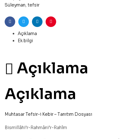
Süleyman
,
tefsir
Facebook
Twitter
Linkedin
Pinterest
Açıklama
Ek bilgi
Açıklama
Açıklama
Muhtasar Tefsir-i Kebir – Tanıtım Dosyası
Bismillâhi’r-Rahmâni’r-Rahîm