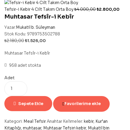
Tefsir-i Kebir 4 Cilt Takım Orta Boy
₺
4.000,00
₺
2.800,00
Muhtasar Tefsîr-i Kebîr
Yazar:
Mukatil b. Süleyman
Stok Kodu:
9789753502788
₺
2.180,00
₺
1.526,00
Muhtasar Tefsîr-i Kebîr
958 adet stokta
Adet
Sepete Ekle
Favorilerime ekle
Kategori:
Meal Tefsir
Anahtar Kelimeler:
kebir
,
Kur’an
Kitaplığı
,
muhtasar
,
Muhtasar Tefsiri kebir
,
Mukatil bin