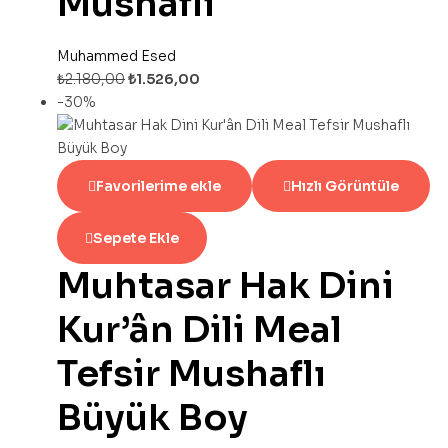
Mushaflı
Muhammed Esed
₺
2.180,00
₺
1.526,00
-30%
Favorilerime ekle
Hızlı Görüntüle
Sepete Ekle
Muhtasar Hak Dini
Kur’ân Dili Meal
Tefsir Mushaflı
Büyük Boy