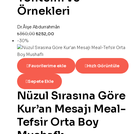
Örnekleri
Dr.Âişe Abdurrahmân
₺
360,00
₺
252,00
-30%
Favorilerime ekle
Hızlı Görüntüle
Sepete Ekle
Nüzul Sırasına Göre
Kur’an Mesajı Meal-
Tefsir Orta Boy