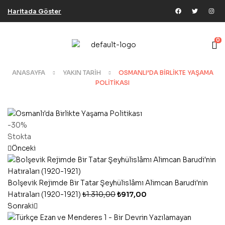
Haritada Göster
0
ANASAYFA
YAKIN TARIH
OSMANLI’DA BIRLIKTE YAŞAMA
POLITIKASI
-30%
Stokta
Önceki
Bolşevik Rejimde Bir Tatar Şeyhülislâmı Alimcan Barudi'nin
Hatıraları (1920-1921)
₺
1.310,00
₺
917,00
Sonraki