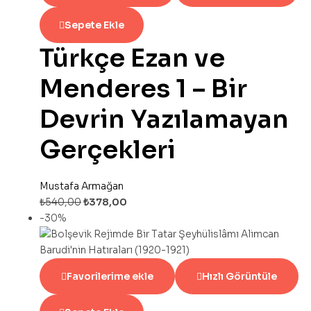
Sepete Ekle
Türkçe Ezan ve
Menderes 1 – Bir
Devrin Yazılamayan
Gerçekleri
Mustafa Armağan
₺
540,00
₺
378,00
-30%
Favorilerime ekle
Hızlı Görüntüle