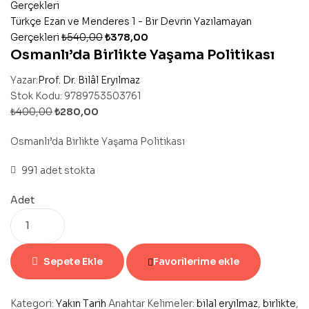
Türkçe Ezan ve Menderes 1 - Bir Devrin Yazılamayan
Gerçekleri
₺
540,00
₺
378,00
Osmanlı’da Birlikte Yaşama Politikası
Yazar:
Prof. Dr. Bilâl Eryılmaz
Stok Kodu:
9789753503761
₺
400,00
₺
280,00
Osmanlı’da Birlikte Yaşama Politikası
991 adet stokta
Adet
Sepete Ekle
Favorilerime ekle
Kategori:
Yakın Tarih
Anahtar Kelimeler:
bilal eryılmaz
,
birlikte
,