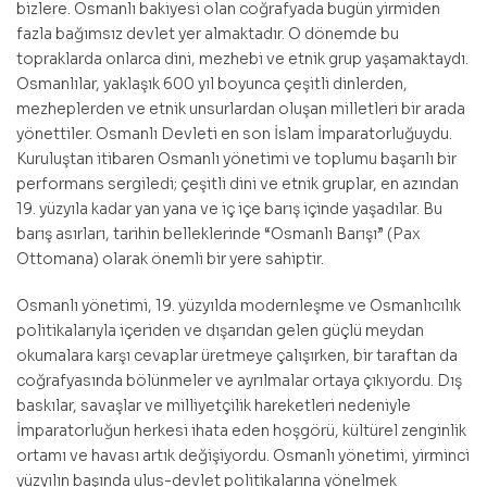
bizlere. Osmanlı bakiyesi olan coğrafyada bugün yirmiden
fazla bağımsız devlet yer almaktadır. O dönemde bu
topraklarda onlarca dini, mezhebi ve etnik grup yaşamaktaydı.
Osmanlılar, yaklaşık 600 yıl boyunca çeşitli dinlerden,
mezheplerden ve etnik unsurlardan oluşan milletleri bir arada
yönettiler. Osmanlı Devleti en son İslam İmparatorluğuydu.
Kuruluştan itibaren Osmanlı yönetimi ve toplumu başarılı bir
performans sergiledi; çeşitli dini ve etnik gruplar, en azından
19. yüzyıla kadar yan yana ve iç içe barış içinde yaşadılar. Bu
barış asırları, tarihin belleklerinde “Osmanlı Barışı” (Pax
Ottomana) olarak önemli bir yere sahiptir.
Osmanlı yönetimi, 19. yüzyılda modernleşme ve Osmanlıcılık
politikalarıyla içeriden ve dışarıdan gelen güçlü meydan
okumalara karşı cevaplar üretmeye çalışırken, bir taraftan da
coğrafyasında bölünmeler ve ayrılmalar ortaya çıkıyordu. Dış
baskılar, savaşlar ve milliyetçilik hareketleri nedeniyle
İmparatorluğun herkesi ihata eden hoşgörü, kültürel zenginlik
ortamı ve havası artık değişiyordu. Osmanlı yönetimi, yirminci
yüzyılın başında ulus-devlet politikalarına yönelmek