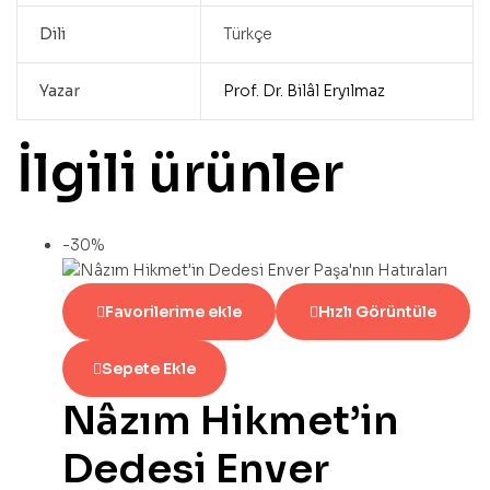
Dili
Türkçe
Yazar
Prof. Dr. Bilâl Eryılmaz
İlgili ürünler
-30%
Favorilerime ekle
Hızlı Görüntüle
Sepete Ekle
Nâzım Hikmet’in
Dedesi Enver