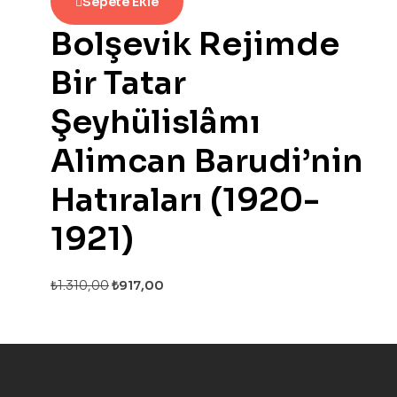
Sepete Ekle
Bolşevik Rejimde
Bir Tatar
Şeyhülislâmı
Alimcan Barudi’nin
Hatıraları (1920-
1921)
₺
1.310,00
₺
917,00