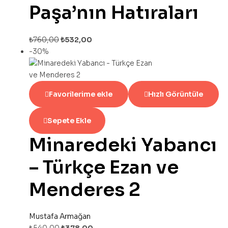
Paşa’nın Hatıraları
₺
760,00
₺
532,00
-30%
Favorilerime ekle
Hızlı Görüntüle
Sepete Ekle
Minaredeki Yabancı
– Türkçe Ezan ve
Menderes 2
Mustafa Armağan