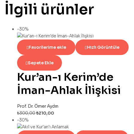
İlgili ürünler
-30%
Favorilerime ekle
Hızlı Görüntüle
Sepete Ekle
Kur’an-ı Kerim’de
İman-Ahlak İlişkisi
Prof. Dr. Ömer Aydın
₺
300,00
₺
210,00
-30%