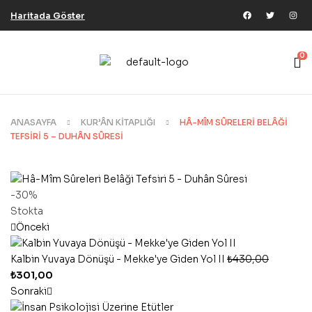
Haritada Göster
0
ANASAYFA
KUR’ÂN KITAPLIĞI
HÂ-MÎM SÛRELERI BELÂĞI
TEFSIRI 5 – DUHÂN SÛRESI
-30%
Stokta
Önceki
Kalbin Yuvaya Dönüşü - Mekke'ye Giden Yol II
₺
430,00
₺
301,00
Sonraki