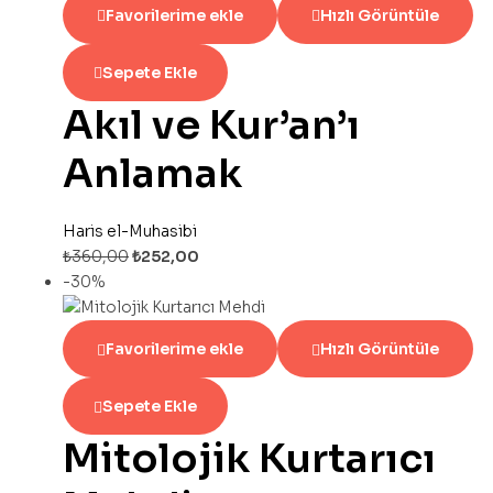
Favorilerime ekle
Hızlı Görüntüle
Sepete Ekle
Akıl ve Kur’an’ı
Anlamak
Haris el-Muhasibi
₺
360,00
₺
252,00
-30%
Favorilerime ekle
Hızlı Görüntüle
Sepete Ekle
Mitolojik Kurtarıcı