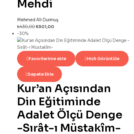
Mehdi
Mehmed Ali Durmuş
₺
430,00
₺
301,00
-30%
Favorilerime ekle
Hızlı Görüntüle
Sepete Ekle
Kur’an Açısından
Din Eğitiminde
Adalet Ölçü Denge
-Sırât-ı Müstakîm-