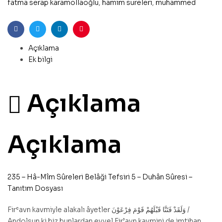
fatma serap karamollaoğlu
,
hamim sureleri
,
muhammed
Facebook
Twitter
Linkedin
Pinterest
Açıklama
Ek bilgi
Açıklama
Açıklama
235 – Hâ-Mîm Sûreleri Belâği Tefsiri 5 – Duhân Sûresi –
Tanıtım Dosyası
Firʿavn kavmiyle alakalı âyetler وَلَقَدْ فَتَنَّا قَبْلَهُمْ قَوْمَ فِرْعَوْنَ /
Andolsun ki biz bunlardan evvel Fir’avn kavmini de imtihan