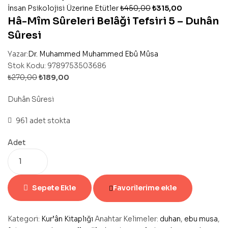
İnsan Psikolojisi Üzerine Etütler
₺
450,00
₺
315,00
Hâ-Mîm Sûreleri Belâği Tefsiri 5 – Duhân
Sûresi
Yazar:
Dr. Muhammed Muhammed Ebû Mûsa
Stok Kodu:
9789753503686
₺
270,00
₺
189,00
Duhân Sûresi
961 adet stokta
Adet
Sepete Ekle
Favorilerime ekle
Kategori:
Kur’ân Kitaplığı
Anahtar Kelimeler:
duhan
,
ebu musa
,