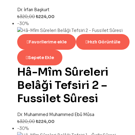
Dr. İrfan Başkurt
₺
320,00
₺
224,00
-30%
Favorilerime ekle
Hızlı Görüntüle
Sepete Ekle
Hâ-Mîm Sûreleri
Belâği Tefsiri 2 –
Fussilet Sûresi
Dr. Muhammed Muhammed Ebû Mûsa
₺
320,00
₺
224,00
-30%