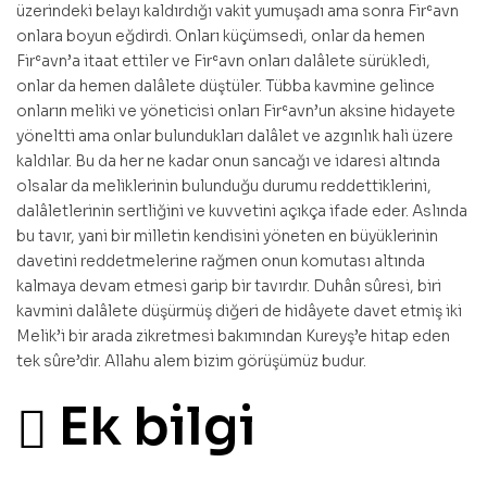
üzerindeki belayı kaldırdığı vakit yumuşadı ama sonra Firʿavn
onlara boyun eğdirdi. Onları küçümsedi, onlar da hemen
Firʿavn’a itaat ettiler ve Firʿavn onları dalâlete sürükledi,
onlar da hemen dalâlete düştüler. Tübba kavmine gelince
onların meliki ve yöneticisi onları Firʿavn’un aksine hidayete
yöneltti ama onlar bulundukları dalâlet ve azgınlık hali üzere
kaldılar. Bu da her ne kadar onun sancağı ve idaresi altında
olsalar da meliklerinin bulunduğu durumu reddettiklerini,
dalâletlerinin sertliğini ve kuvvetini açıkça ifade eder. Aslında
bu tavır, yani bir milletin kendisini yöneten en büyüklerinin
davetini reddetmelerine rağmen onun komutası altında
kalmaya devam etmesi garip bir tavırdır. Duhân sûresi, biri
kavmini dalâlete düşürmüş diğeri de hidâyete davet etmiş iki
Melik’i bir arada zikretmesi bakımından Kureyş’e hitap eden
tek sûre’dir. Allahu alem bizim görüşümüz budur.
Ek bilgi