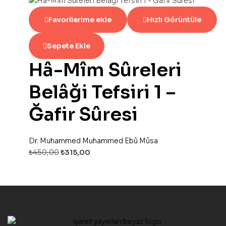
Favorilerime ekle
Hızlı Görüntüle
Sepete Ekle
Hâ-Mîm Sûreleri
Belâği Tefsiri 1 –
Ğafir Sûresi
Dr. Muhammed Muhammed Ebû Mûsa
₺
450,00
₺
315,00