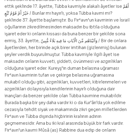
ettik şeklinde 17. âyette, Tübba kavmiyle alakalı âyetler ise أَهُمْ
خَيْرٌ أَمْ قَوْمُ تُبَّعٍ / Bunlar mı hayırlı, yoksa Tübba kavmi mi?
şeklinde 37. âyette başlamıştır. Bu Firʿavn’un kavminin ve İsrail
oğullarının zikredilmesinden maksadın bu ibtila olduğuna
işaret eder ki onların kıssası da buna benzer bir şekilde sona
ermiş, 33. âyette, وَآتَيْنَاهُم مِّنَ الْآيَاتِ مَا فِيهِ بَلَاءٌ مُّبِينٌ / Bir de onlara
âyetlerden, her birinde açık birer imtihan (gizlenmiş) bulunan
şeyler verdik buyurulmuştur. Tübba kavmiyle ilgili âyet ise
maksadın onların kuvveti, şiddeti, övünmesi ve azgınlıkları
olduğuna işaret eder. Kureyş’in duman belasına uğraması
Firʿavn kavminin tufan ve çekirge belasına uğramasına
mukabil olduğu gibi, azgınlıkları, kuvvetleri, kibirlenmeleri ve
azgınlıkları dolayısıyla kendilerinin hayırlı olduğuna dair
inançları da benzer şekilde olan Tübba kavmine mukabildir.
Burada başka bir şey daha vardır ki o da Kur’ân’da yok edilme
cezasıyla tehdit siyak ve makamında zikri geçen milletlerden
Firʿavn ve Tübba dışında hiçbirinin kralının adının
geçmemesidir. Ama bu iki kral arasında büyük bir fark vardır.
Firʿavn’un kavmi Mûsâ (as) Rabbine dua edip de onların