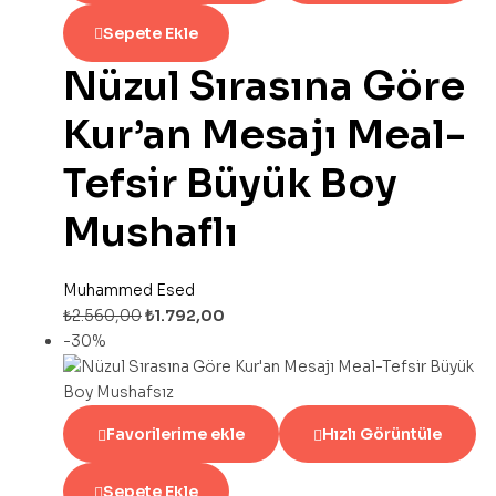
Sepete Ekle
Nüzul Sırasına Göre
Kur’an Mesajı Meal-
Tefsir Büyük Boy
Mushaflı
Muhammed Esed
₺
2.560,00
₺
1.792,00
-30%
Favorilerime ekle
Hızlı Görüntüle
Sepete Ekle