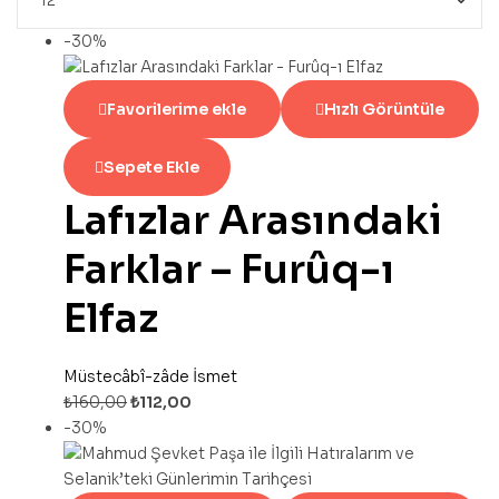
-30%
Favorilerime ekle
Hızlı Görüntüle
Sepete Ekle
Lafızlar Arasındaki
Farklar – Furûq-ı
Elfaz
Müstecâbî-zâde İsmet
₺
160,00
₺
112,00
-30%