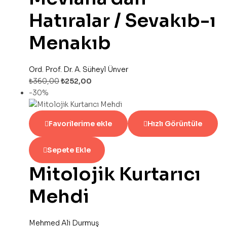
Hatıralar / Sevakıb-ı
Menakıb
Ord. Prof. Dr. A. Süheyl Ünver
₺
360,00
₺
252,00
-30%
Favorilerime ekle
Hızlı Görüntüle
Sepete Ekle
Mitolojik Kurtarıcı
Mehdi
Mehmed Ali Durmuş