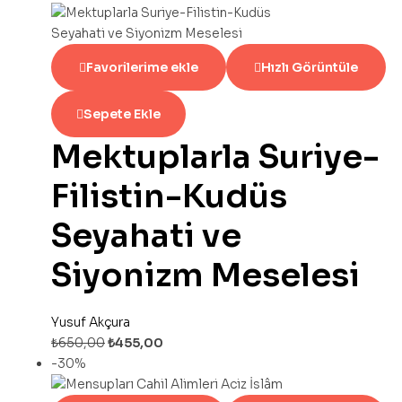
Favorilerime ekle
Hızlı Görüntüle
Sepete Ekle
Mektuplarla Suriye-
Filistin-Kudüs
Seyahati ve
Siyonizm Meselesi
Yusuf Akçura
₺
650,00
₺
455,00
-30%