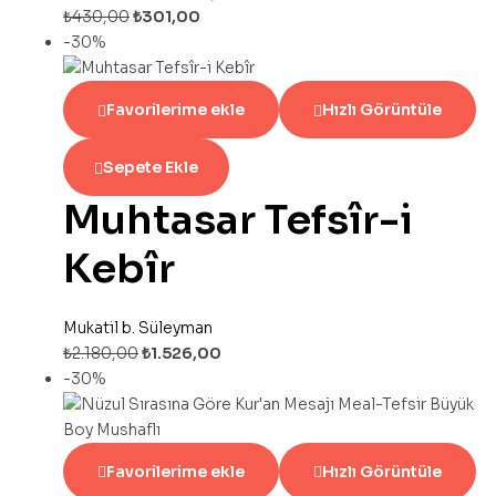
₺
430,00
₺
301,00
-30%
Favorilerime ekle
Hızlı Görüntüle
Sepete Ekle
Muhtasar Tefsîr-i
Kebîr
Mukatil b. Süleyman
₺
2.180,00
₺
1.526,00
-30%
Favorilerime ekle
Hızlı Görüntüle