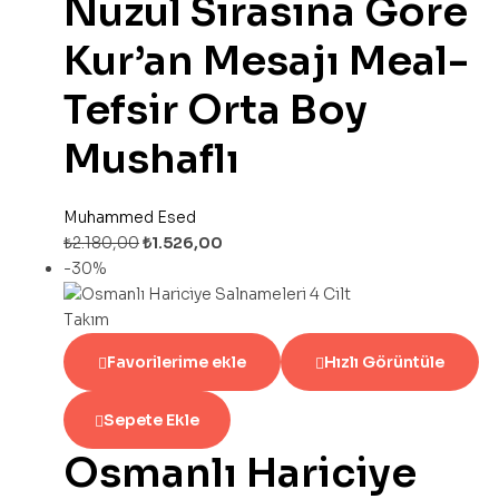
Nüzul Sırasına Göre
Kur’an Mesajı Meal-
Tefsir Orta Boy
Mushaflı
Muhammed Esed
₺
2.180,00
₺
1.526,00
-30%
Favorilerime ekle
Hızlı Görüntüle
Sepete Ekle
Osmanlı Hariciye