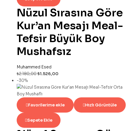
Nüzul Sırasına Göre
Kur’an Mesajı Meal-
Tefsir Büyük Boy
Mushafsız
Muhammed Esed
₺
2.180,00
₺
1.526,00
-30%
Favorilerime ekle
Hızlı Görüntüle
Sepete Ekle