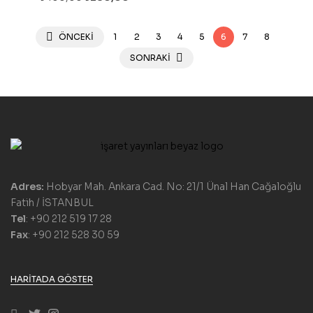
ÖNCEKI
1
2
3
4
5
6
7
8
SONRAKI
Adres:
Hobyar Mah. Ankara Cad. No: 21/1 Ünal Han Cağaloğlu
Fatih / İSTANBUL
Tel
: +90 212 519 17 28
Fax
: +90 212 528 30 59
HARITADA GÖSTER