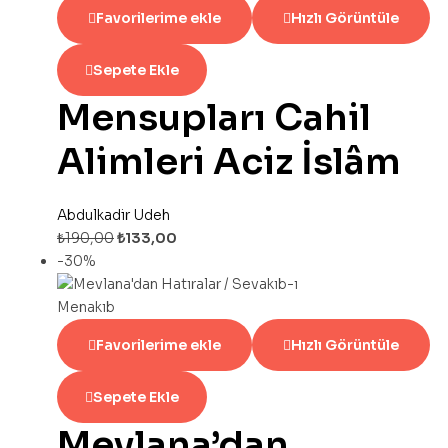
Favorilerime ekle
Hızlı Görüntüle
Sepete Ekle
Mensupları Cahil
Alimleri Aciz İslâm
Abdulkadir Udeh
₺
190,00
₺
133,00
-30%
Favorilerime ekle
Hızlı Görüntüle
Sepete Ekle
Mevlana’dan