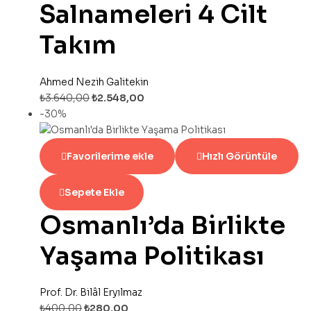
Salnameleri 4 Cilt
Takım
Ahmed Nezih Galitekin
₺
3.640,00
₺
2.548,00
-30%
Favorilerime ekle
Hızlı Görüntüle
Sepete Ekle
Osmanlı’da Birlikte
Yaşama Politikası
Prof. Dr. Bilâl Eryılmaz
₺
400,00
₺
280,00