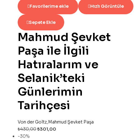
Favorilerime ekle
Hızlı Görüntüle
Sepete Ekle
Mahmud Şevket
Paşa ile İlgili
Hatıralarım ve
Selanik’teki
Günlerimin
Tarihçesi
Von der Goltz,Mahmud Şevket Paşa
₺
430,00
₺
301,00
-30%